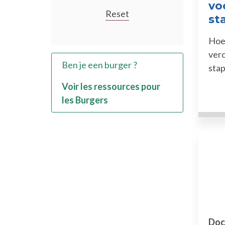
vo
Reset
st
Hoe 
vero
Ben je een burger ?
stap
Voir les ressources pour
les Burgers
Doc