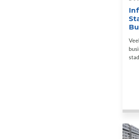
In
St
Bu
Veel
bus
sta