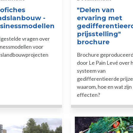
fofiches
"Delen van
adslanbouw -
ervaring met
sinessmodellen
gedifferentieer
prijsstelling"
gestelde vragen over
brochure
inessmodellen voor
dslandbouwprojecten
Brochure geproduceer
door Le Pain Levé over 
systeem van
gedifferentieerde prijze
waarom, hoe en wat zijn
effecten?