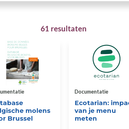
61 resultaten
umentatie
Documentatie
tabase
Ecotarian: impa
lgische molens
van je menu
or Brussel
meten
en Actoren