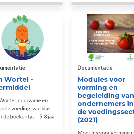
umentatie
Documentatie
m Wortel -
Modules voor
ermiddel
vorming en
begeleiding va
 Wortel, duurzame en
ondernemers in
nde voeding, van klas
de voedingssec
in de boekentas – 5-8 jaar
(2021)
Modules voor vorming 