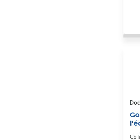
Doc
Go
l'é
Ce l