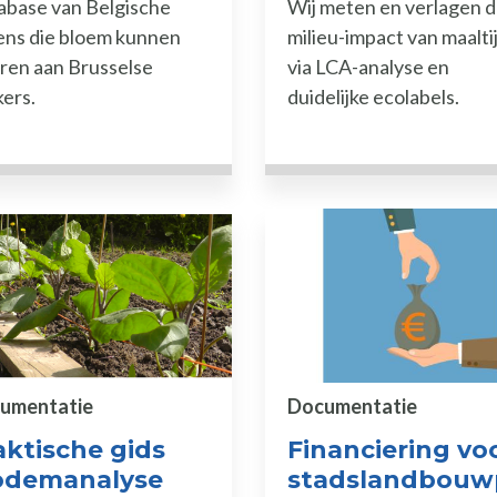
abase van Belgische
Wij meten en verlagen 
n Studies
ens die bloem kunnen
milieu-impact van maalti
pmiddelen Documentatie
ren aan Brusselse
via LCA-analyse en
ers.
duidelijke ecolabels.
 de hulpmiddelen Inspirerende projecten
 de hulpmiddelen Opleidingen / Begeleiding
lpmiddelen Overheidssteun
lpmiddelen Reglementering
delen Materialen
umentatie
Documentatie
aktische gids
Financiering vo
odemanalyse
stadslandbouw