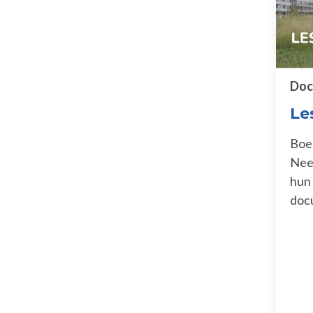
Doc
Le
Boer
Neer
hun 
doc