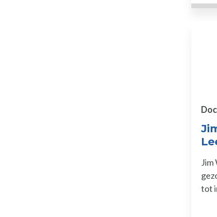
Doc
Ji
Le
Jim
gezo
tot 