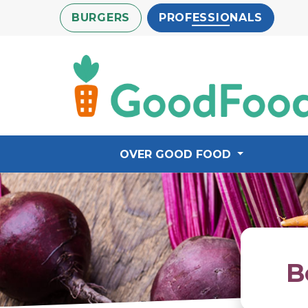
Overslaan
BURGERS
PROFESSIONALS
en
naar
de
inhoud
gaan
OVER GOOD FOOD
B