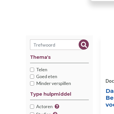
Zoeken
Zoeken
Thema's
Thématiques
Telen
Goed eten
Doc
Minder verspillen
Da
Type hulpmiddel
Be
vo
type
Actoren
Meer info over de hulpmiddel
Catégorie