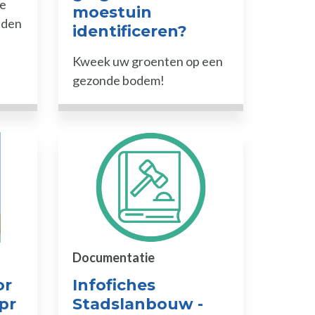
de
moestuin
jden
identificeren?
Kweek uw groenten op een
gezonde bodem!
Documentatie
or
Infofiches
pr
Stadslanbouw -