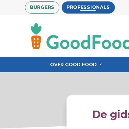
Overslaan
BURGERS
PROFESSIONALS
en
naar
de
inhoud
gaan
OVER GOOD FOOD
De gid