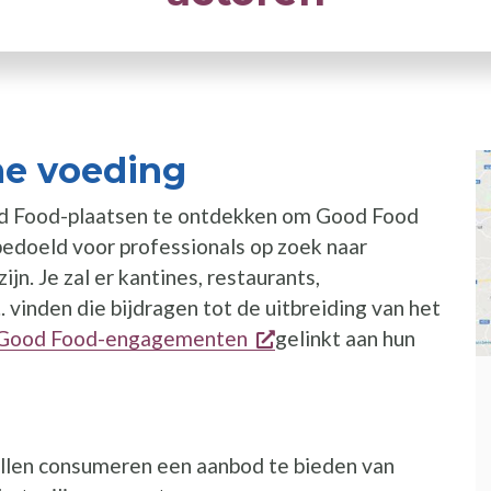
e voeding
od Food-plaatsen te ontdekken om Good Food
bedoeld voor professionals op zoek naar
ijn. Je zal er kantines, restaurants,
. vinden die bijdragen tot de uitbreiding van het
opent een nieuw venst
Good Food-engagementen
gelinkt aan hun
llen consumeren een aanbod te bieden van