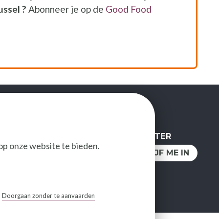
ussel ?
Abonneer je op de
Good Food
t een nieuw venster
NEWSLETTER
op onze website te bieden.
OLG ONS
IK SCHRIJF ME IN
Doorgaan zonder te aanvaarden