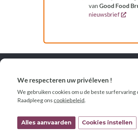
van
Good
Food
Br
open
nieuwsbrief
We respecteren uw privéleven !
We gebruiken cookies om u de beste surfervaring 
V
Raadpleeg ons
cookiebeleid
.
Alles aanvaarden
Cookies instellen