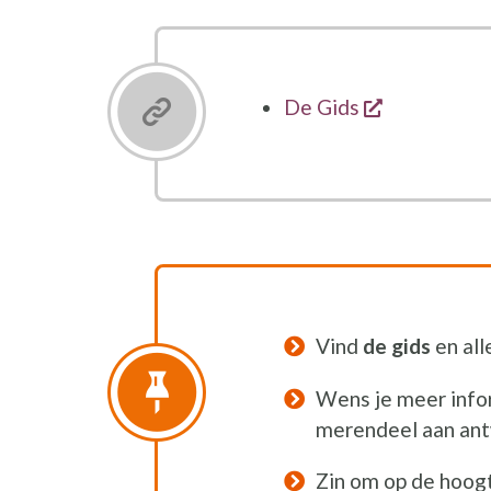
opent een 
De Gids
Vind
de
gids
en al
Wens je meer infor
merendeel aan ant
Zin om op de hoogt