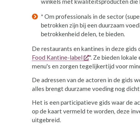
winkels met kwaliteitsproducten die 
* Om professionals in de sector (super
betrokken zijn bij een duurzaam voedi
betrokkenheid delen, te bieden.
De restaurants en kantines in deze gids 
opent een nieuw v
Food Kantine-label
". Ze bieden lokal
menu's en zorgen tegelijkertijd voor min
De adressen van de actoren in de gids 
alles brengt duurzame voeding nog dicht
Het is een participatieve gids waar de a
op de kaart vermeld te worden, deze inven
uitgebreid.