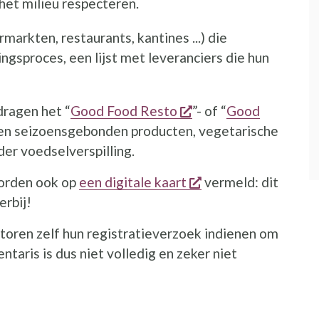
het milieu respecteren.
markten, restaurants, kantines ...) die
ngsproces, een lijst met leveranciers die hun
opent een nieuw ven
dragen het “
Good Food Resto
”- of “
Good
enster
e en seizoensgebonden producten, vegetarische
der voedselverspilling.
opent een nieuw ve
worden ook op
een digitale kaart
vermeld: dit
erbij!
ctoren zelf hun registratieverzoek indienen om
taris is dus niet volledig en zeker niet