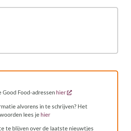
nieuw venster
opent een nieuw venste
le Good Food-adressen
hier
matie alvorens in te schrijven? Het
woorden lees je
hier
e te blijven over de laatste nieuwtjes