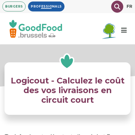
Overslaan
Texte à
FR
BURGERS
PROFESSIONALS
en
naar
de
inhoud
gaan
Logicout - Calculez le coût
des vos livraisons en
circuit court