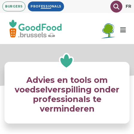
Overslaan
Texte à
FR
BURGERS
PROFESSIONALS
en
naar
de
inhoud
gaan
Advies en tools om
voedselverspilling onder
professionals te
verminderen