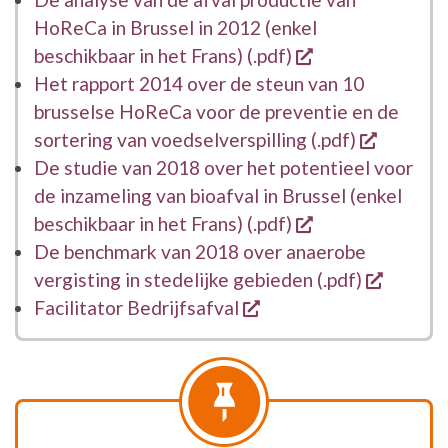
HoReCa in Brussel in 2012 (enkel
opent een nieu
beschikbaar in het Frans) (.pdf)
Het rapport 2014 over de steun van 10
brusselse HoReCa voor de preventie en de
opent e
sortering van voedselverspilling (.pdf)
De studie van 2018 over het potentieel voor
de inzameling van bioafval in Brussel (enkel
opent een nieu
beschikbaar in het Frans) (.pdf)
De benchmark van 2018 over anaerobe
opent e
vergisting in stedelijke gebieden (.pdf)
opent een nieuw vens
Facilitator Bedrijfsafval