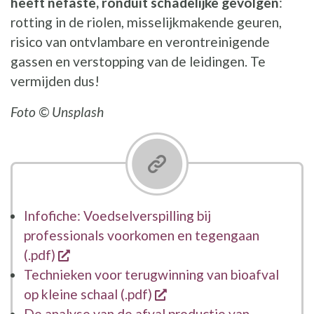
heeft nefaste, ronduit schadelijke gevolgen
:
rotting in de riolen, misselijkmakende geuren,
risico van ontvlambare en verontreinigende
gassen en verstopping van de leidingen. Te
vermijden dus!
Foto © Unsplash
Infofiche: Voedselverspilling bij
professionals voorkomen en tegengaan
opent een nieuw venster
(.pdf)
Technieken voor terugwinning van bioafval
opent een nieuw venster
op kleine schaal (.pdf)
De analyse van de afval productie van