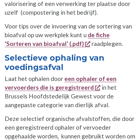
valorisering of een verwerking ter plaatse door
uzelf (compostering in het bedrijf).
Voor tips over de invoering van de sortering van
bioafval op uw werkplek kunt u
de fiche
opent een nieuw v
‘Sorteren van bioafval’ (.pdf)
raadplegen.
Selectieve ophaling van
voedingsafval
Laat het ophalen door
een ophaler of een
opent een nie
vervoerders die is geregistreerd
in het
Brussels Hoofdstedelijk Gewest voor de
aangepaste categorie van dierlijk afval.
Deze selectief organische afvalstoffen, die door
een geregistreerd ophaler of vervoeder
opgehaalde worden, kunnen gebruikt worden om