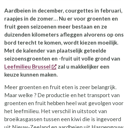
Aardbeien in december, courgettes in februari,
raapjes in de zomer… Nu er voor groenten en
fruit geen seizoenen meer bestaan en ze
duizenden kilometers afleggen alvorens op ons
bord terecht te komen, wordt kiezen moeilijk.
Met de kalender van plaatselijk geteelde
seizoensgroenten en -fruit uit volle grond van
opent een nieuw venster
Leefmilieu Brussel
zal u makkelijker een
keuze kunnen maken.
Meer groenten en fruit eten is zeer belangrijk.
Maar welke ? De productie en het transport van
groenten en fruit hebben heel wat gevolgen voor
het leefmilieu. Het verschil in uitstoot van
broeikasgassen tussen een kiwi die is ingevoerd
uit Nieuw-Zeeland en aardbeien uit Haspengouw