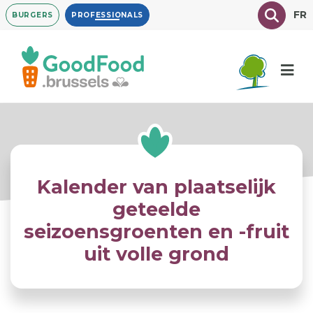
Overslaan
Texte à
FR
BURGERS
PROFESSIONALS
en
naar
de
inhoud
gaan
Kalender van plaatselijk
geteelde
seizoensgroenten en -fruit
uit volle grond