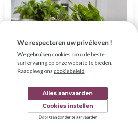
We respecteren uw privéleven !
We gebruiken cookies om u de beste
surfervaring op onze website te bieden.
Raadpleeg ons
cookiebeleid
.
Overheidssteun
Alles aanvaarden
Projectoproep 2024 -
Toegankelijkheid van Good
Cookies instellen
Food
Doorgaan zonder te aanvaarden
Projectoproep voor verenigingen over de
toegankelijkheid van Good Food