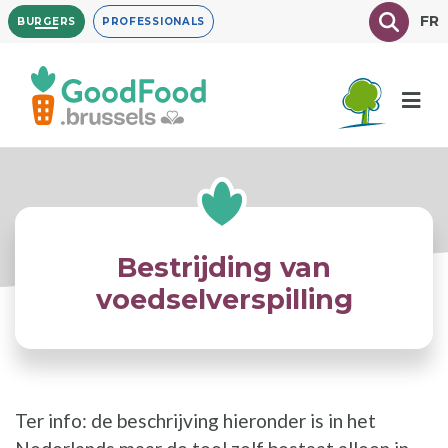
Overslaan
Texte à
FR
BURGERS
PROFESSIONALS
en
naar
de
inhoud
gaan
Bestrijding van
voedselverspilling
Ter info: de beschrijving hieronder is in het