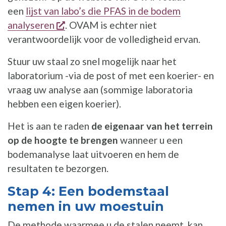
een
lijst van labo’s die PFAS in de bodem
opent een nieuw venster
analyseren
. OVAM is echter niet
verantwoordelijk voor de volledigheid ervan.
Stuur uw staal zo snel mogelijk naar het
laboratorium -via de post of met een koerier- en
vraag uw analyse aan (sommige laboratoria
hebben een eigen koerier).
Het is aan te raden
de eigenaar van het terrein
op de hoogte te brengen
wanneer u een
bodemanalyse laat uitvoeren en hem de
resultaten te bezorgen.
Stap 4: Een bodemstaal
nemen in uw moestuin
De methode waarmee u de stalen neemt, kan