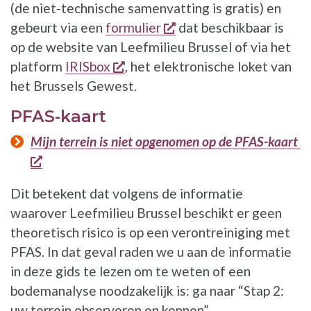
(de niet-technische samenvatting is gratis) en
opent een nieuw venst
gebeurt via een
formulier
dat beschikbaar is
op de website van Leefmilieu Brussel of via het
opent een nieuw venster
platform
IRISbox
, het elektronische loket van
het Brussels Gewest.
PFAS-kaart
Mijn terrein is niet opgenomen op de PFAS-kaart
opent een nieuw venster
Dit betekent dat volgens de informatie
waarover Leefmilieu Brussel beschikt er geen
theoretisch risico is op een verontreiniging met
PFAS. In dat geval raden we u aan de informatie
in deze gids te lezen om te weten of een
bodemanalyse noodzakelijk is: ga naar “Stap 2:
uw terrein observeren en kennen”.