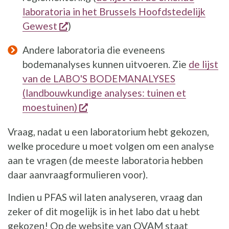
laboratoria in het Brussels Hoofdstedelijk
opent een nieuw venster
Gewest
)
Andere laboratoria die eveneens
bodemanalyses kunnen uitvoeren. Zie
de lijst
van de LABO'S BODEMANALYSES
(landbouwkundige analyses: tuinen et
opent een nieuw venster
moestuinen)
Vraag, nadat u een laboratorium hebt gekozen,
welke procedure u moet volgen om een analyse
aan te vragen (de meeste laboratoria hebben
daar aanvraagformulieren voor).
Indien u PFAS wil laten analyseren, vraag dan
zeker of dit mogelijk is in het labo dat u hebt
gekozen! Op de website van OVAM staat