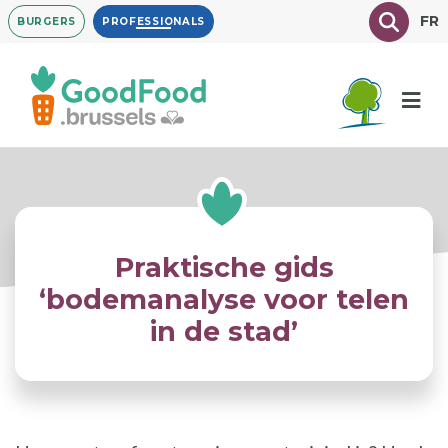
Overslaan
Texte à
FR
BURGERS
PROFESSIONALS
en
naar
de
inhoud
gaan
Praktische gids
‘bodemanalyse voor telen
in de stad’