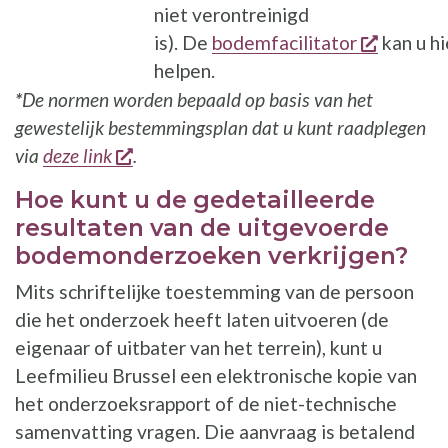
niet verontreinigd
opent e
is). De
bodemfacilitator
kan u hi
helpen.
*
De normen worden bepaald op basis van het
gewestelijk bestemmingsplan dat u kunt raadplegen
opent een nieuw venster
via
deze link
.
Hoe kunt u de gedetailleerde
resultaten van de uitgevoerde
bodemonderzoeken verkrijgen?
Mits schriftelijke toestemming van de persoon
die het onderzoek heeft laten uitvoeren (de
eigenaar of uitbater van het terrein), kunt u
Leefmilieu Brussel een elektronische kopie van
het onderzoeksrapport of de niet-technische
samenvatting vragen. Die aanvraag is betalend