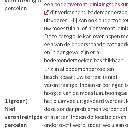
verontreinigde
een
bodemverontreinigingsdesku
percelen
opent een nieuw venster
dit verkennend bodemonderzoe
uitvoeren. Hij kan ook onderzoeke
uw moestuin al of niet verontreinig
Deze categorie kan overlappen m
een van de onderstaande categor
en in dat geval zijn er al
bodemonderzoeken beschikbaar.
Er zijn al bodemonderzoeken
beschikbaar : uw terrein is niet
verontreinigd. Indien er boringen t
hoogte van de moestuin, boomgaa
1 (groen)
het pluimvee uitgevoerd werden, 
Niet-
deze zonder problemen verder ze
verontreinigde
of starten. Indien de locatie ervan 
percelen
onderzocht werd, raden we u aan 