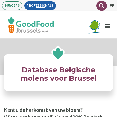
Overslaan
Texte à
FR
BURGERS
PROFESSIONALS
en
naar
de
inhoud
gaan
Database Belgische
molens voor Brussel
Kent u
de herkomst van uw bloem
?