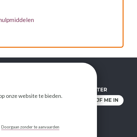
 hulpmiddelen
NEWSLETTER
op onze website te bieden.
OLG ONS
IK SCHRIJF ME IN
Doorgaan zonder te aanvaarden