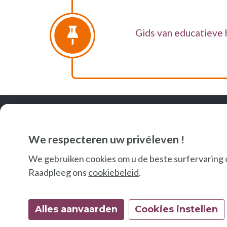
Gids van educatieve
We respecteren uw privéleven !
We gebruiken cookies om u de beste surfervaring 
V
Raadpleeg ons
cookiebeleid
.
Alles aanvaarden
Cookies instellen