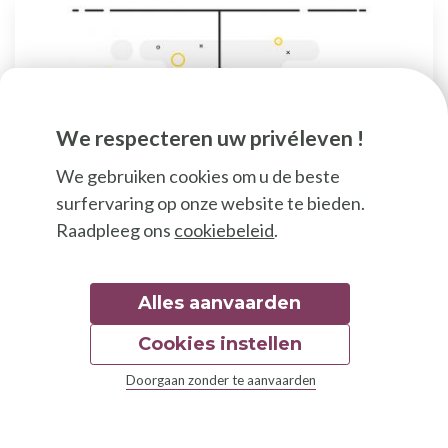
We respecteren uw privéleven !
We gebruiken cookies om u de beste
surfervaring op onze website te bieden.
Raadpleeg ons
cookiebeleid
.
Documentatie
Gids van educatieve
Alles aanvaarden
hulpmiddelen
Cookies instellen
Good Food presenteert zijn gids met
Doorgaan zonder te aanvaarden
hulpmiddelen voor duurzame voeding.