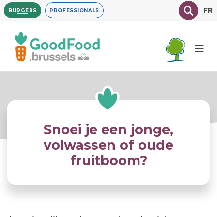
Overslaan
Texte à
FR
BURGERS
PROFESSIONALS
en
naar
de
inhoud
gaan
Snoei je een jonge,
volwassen of oude
fruitboom?