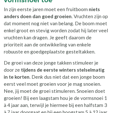
vormsnoei toe
In zijn eerste jaren moet een fruitboom
niets
anders doen dan goed groeien
. Vruchten zijn op
dat moment nog niet van belang. De boom moet
enkel groot en stevig worden zodat hij later veel
vruchten kan dragen. Je geeft daarom de
prioriteit aan de ontwikkeling van enkele
robuuste en goedgeplaatste gesteltakken.
De groei van deze jonge takken stimuleer je
door ze
tijdens de eerste winters stelselmatig
in te korten
. Denk dus niet dat een jonge boom
eerst veel moet groeien voor je mag snoeien.
Nee, jij moet de groei stimuleren. Snoeien doet
groeien! Bij een laagstam hou je de vormsnoei 1
à 4 jaar aan, terwijl je hiermee bij een halfstam 3
à 7 jaar doorgaat en bij een hoogstam 5 à 12 jaar.