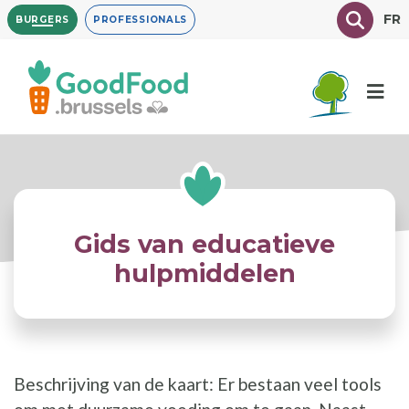
Overslaan
Texte à
FR
BURGERS
PROFESSIONALS
en
naar
de
inhoud
gaan
Gids van educatieve
hulpmiddelen
Beschrijving van de kaart: Er bestaan veel tools