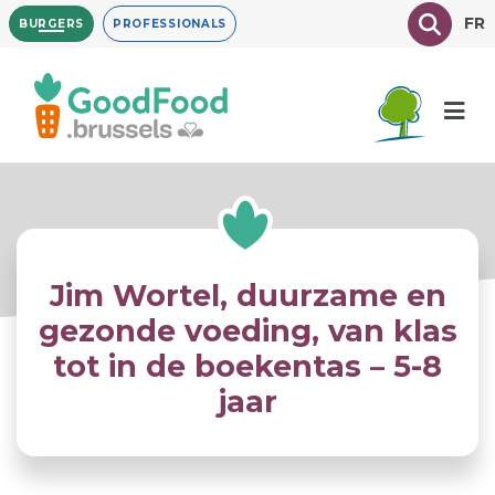
Overslaan
Texte à
FR
BURGERS
PROFESSIONALS
en
naar
de
inhoud
gaan
Jim Wortel, duurzame en
gezonde voeding, van klas
tot in de boekentas – 5-8
jaar