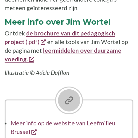
meteen geïnteresseerd zijn.
Meer info over Jim Wortel
Ontdek
de brochure van dit pedagogisch
opent een nieuw venster
project
(.pdf)
en alle tools van Jim Wortel op
de pagina met
leermiddelen over duurzame
opent een nieuw venster
voeding.
Illustratie © Adèle Dafflon
Meer info op de website van Leefmilieu
opent een nieuw venster
Brussel