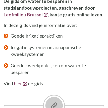
De gids om water te besparen in
stadslandbouwprojecten, geschreven door
opent een nieuw venster
Leefmilieu Brussel
, kan je gratis online lezen.
In deze gids vind je informatie over:
Goede irrigatiepraktijken
Irrigatiesystemen in aquaponische
kweeksystemen
Goede kweekpraktijken om water te
besparen
opent een nieuw venster
Vind
hier
de gids.