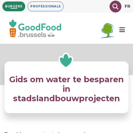
Overslaan
Texte à
FR
BURGERS
PROFESSIONALS
en
naar
de
inhoud
gaan
Gids om water te besparen
in
stadslandbouwprojecten