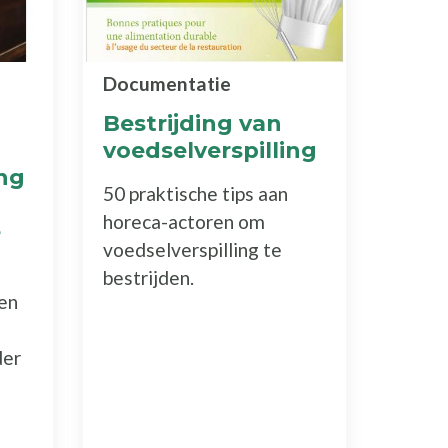
Documentatie
Bestrijding van
voedselverspilling
ing
50 praktische tips aan
horeca-actoren om
e
voedselverspilling te
bestrijden.
en
der