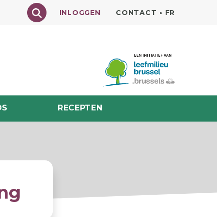
Texte à rechercher
INLOGGEN
CONTACT
•
FR
DS
RECEPTEN
ing