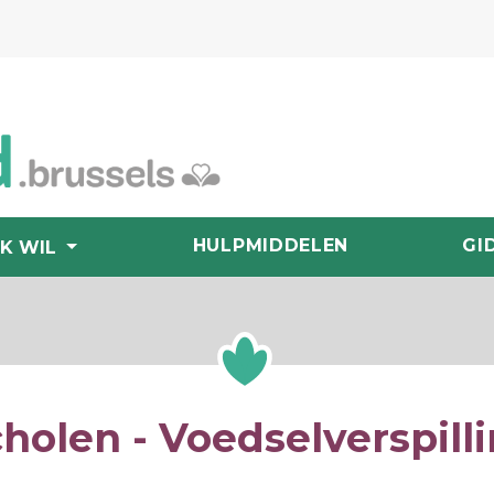
HULPMIDDELEN
GI
IK WIL
holen - Voedselverspill