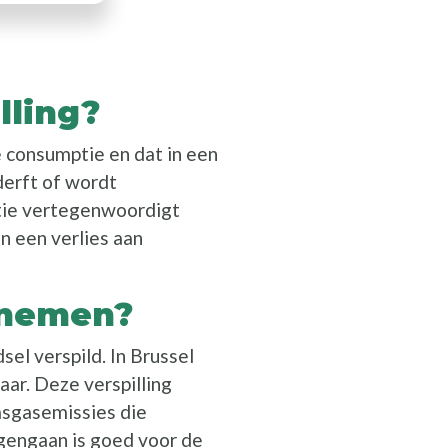
lling?
 consumptie en dat in een
derft of wordt
tie vertegenwoordigt
en een verlies aan
rnemen?
sel verspild. In Brussel
aar. Deze verspilling
asgasemissies die
gengaan is goed voor de