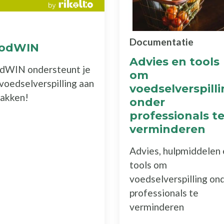
Documentatie
odWIN
Advies en tools
dWIN ondersteunt je
om
voedselverspilling aan
voedselverspill
pakken!
onder
professionals t
verminderen
Advies, hulpmiddelen 
tools om
voedselverspilling on
professionals te
verminderen