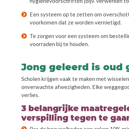
hygiënevoorschriften (bijv. verwerken to
Een systeem op te zetten om overschott
voorkomen dat ze worden vernietigd.
Te zorgen voor een systeem om bestellin
voorraden bij te houden.
Jong geleerd is oud
Scholen krijgen vaak te maken met wisselen
onverwachte afwezigheden. Elke weggegooid
verlies.
3 belangrijke maatrege
verspilling tegen te gaa
Pas de hoeveelheden aan: reken 10% min