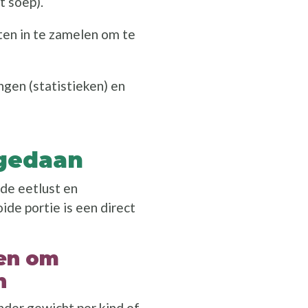
t soep).
en in te zamelen om te
gen (statistieken) en
 gedaan
de eetlust en
e portie is een direct
len om
n
der gewicht per kind of