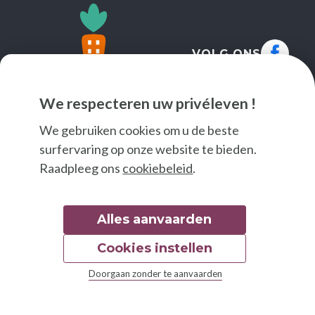
VOLG ONS
We respecteren uw privéleven !
We gebruiken cookies om u de beste
surfervaring op onze website te bieden.
Raadpleeg ons
cookiebeleid
.
Alles aanvaarden
Cookies instellen
© 2026 Good Food
Doorgaan zonder te aanvaarden
Wettelijke bepalingen
Toegankelijkheidsverklaring
Grafisch handvest