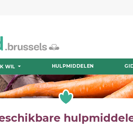
HULPMIDDELEN
GI
IK WIL
eschikbare hulpmiddel