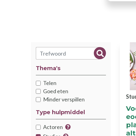
Zoeken
Zoeken
Thema's
Thématiques
Telen
Goed eten
Stu
Minder verspillen
Vo
Type hulpmiddel
eo
pl
type
Actoren
al
Meer info over de hulpmiddel
Catégorie