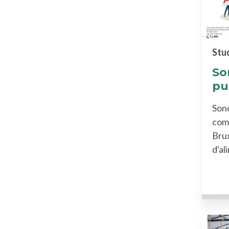
Stu
So
pu
Sond
com
Brux
d'al