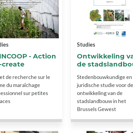
dies
Studies
INCOOP - Action
Ontwikkeling v
-create
de stadslandb
et de recherche sur le
Stedenbouwkundige en
me du maraîchage
juridische studie voor d
essionnel sur petites
ontwikkeling van de
faces
stadslandbouw in het
Brussels Gewest