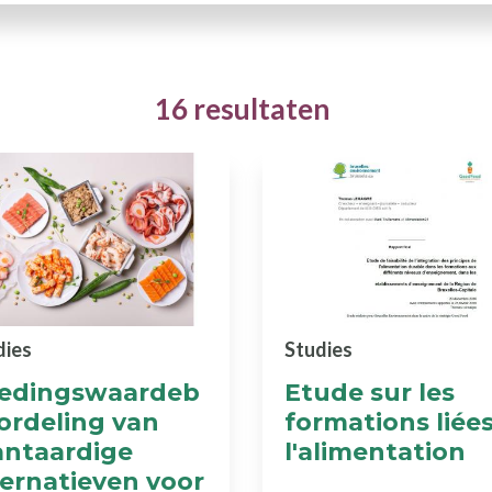
16 resultaten
dies
Studies
edingswaardeb
Etude sur les
ordeling van
formations liées
antaardige
l'alimentation
ternatieven voor
en Actoren