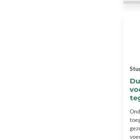
Stu
Du
vo
te
Ond
toeg
gez
voe