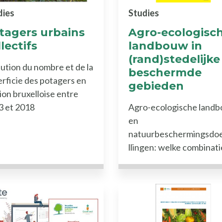
dies
Studies
tagers urbains
Agro-ecologisc
lectifs
landbouw in
(rand)stedelijke
ution du nombre et de la
beschermde
rficie des potagers en
gebieden
on bruxelloise entre
3 et 2018
Agro-ecologische land
en
natuurbeschermingsdoe
llingen: welke combinati