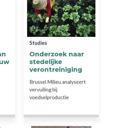
Studies
an
Onderzoek naar
ouw
stedelijke
verontreiniging
e
Brussel Milieu analyseert
vervuiling bij
voedselproductie