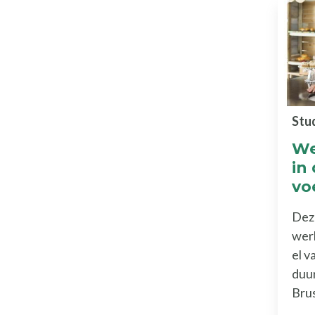
Stu
We
in
vo
Deze
wer
el v
duu
Bru