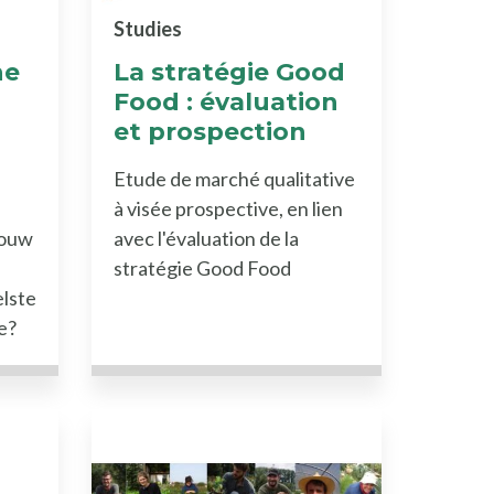
Studies
he
La stratégie Good
Food : évaluation
et prospection
Etude de marché qualitative
à visée prospective, en lien
bouw
avec l'évaluation de la
stratégie Good Food
lste
e?