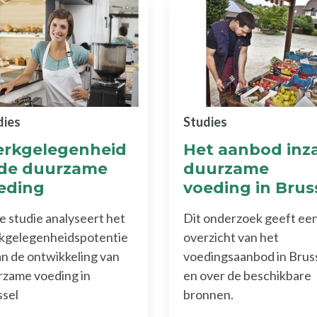
dies
Studies
rkgelegenheid
Het aanbod inz
 de duurzame
duurzame
eding
voeding in Brus
 studie analyseert het
Dit onderzoek geeft ee
kgelegenheidspotentie
overzicht van het
an de ontwikkeling van
voedingsaanbod in Brus
rzame voeding in
en over de beschikbare
ssel
bronnen.