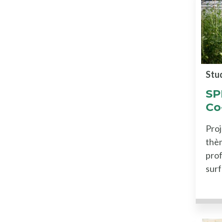
Stu
SP
Co
Proj
thè
prof
sur