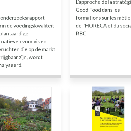
L'approche de la stratég
n Studies
Good Food dans les
pmiddelen Documentatie
 onderzoeksrapport
formations sur les métie
in de voedingskwaliteit
de l'HORECA et du socia
 de hulpmiddelen Inspirerende projecten
plantaardige
RBC
rnatieven voor vis en
 de hulpmiddelen Opleidingen / Begeleiding
ruchten die op de markt
lpmiddelen Overheidssteun
rijgbaar zijn, wordt
lpmiddelen Reglementering
nalyseerd.
delen Materialen