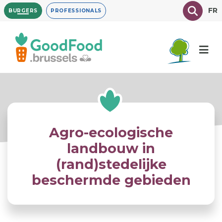
Overslaan
Texte à
FR
BURGERS
PROFESSIONALS
en
naar
de
inhoud
gaan
Agro-ecologische
landbouw in
(rand)stedelijke
beschermde gebieden