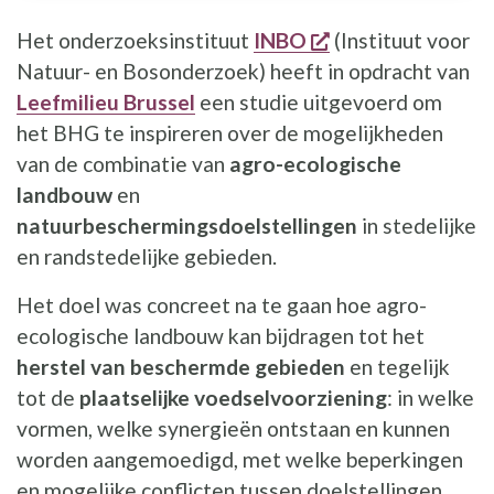
opent een nieuw 
Het onderzoeksinstituut
INBO
(Instituut voor
Natuur- en Bosonderzoek) heeft in opdracht van
Leefmilieu Brussel
een studie uitgevoerd om
het BHG te inspireren over de mogelijkheden
van de combinatie van
agro-ecologische
landbouw
en
natuurbeschermingsdoelstellingen
in stedelijke
en randstedelijke gebieden.
Het doel was concreet na te gaan hoe agro-
ecologische landbouw kan bijdragen tot het
herstel van beschermde gebieden
en tegelijk
tot de
plaatselijke voedselvoorziening
: in welke
vormen, welke synergieën ontstaan en kunnen
worden aangemoedigd, met welke beperkingen
en mogelijke conflicten tussen doelstellingen.