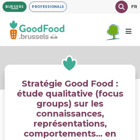
Overslaan
Texte à
FR
BURGERS
PROFESSIONALS
en
naar
de
inhoud
gaan
Stratégie Good Food :
étude qualitative (focus
groups) sur les
connaissances,
représentations,
comportements… en