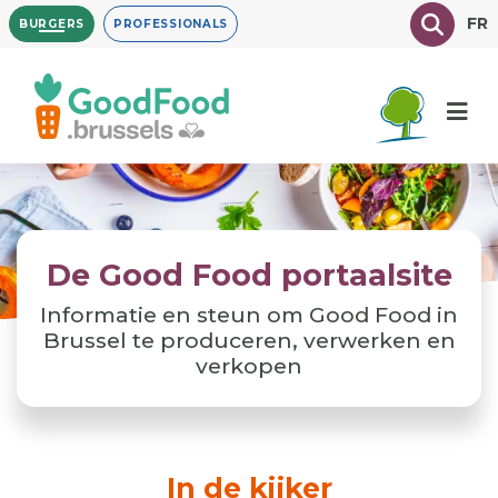
Overslaan
Texte à
FR
BURGERS
PROFESSIONALS
en
naar
de
inhoud
gaan
De Good Food portaalsite
Informatie en steun om Good Food in
Brussel te produceren, verwerken en
verkopen
In de kijker