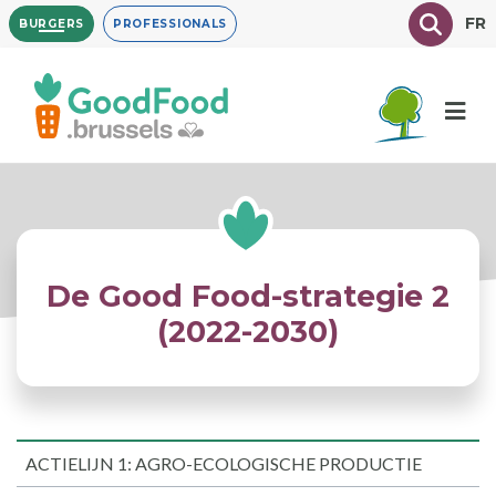
Overslaan
Texte à
FR
BURGERS
PROFESSIONALS
en
naar
de
inhoud
gaan
De Good Food-strategie 2
(2022-2030)
ACTIELIJN 1: AGRO-ECOLOGISCHE PRODUCTIE