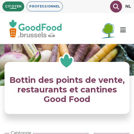
Aller
Texte à
NL
CITOYEN
PROFESSIONNEL
au
contenu
principal
Bottin des points de vente,
restaurants et cantines
Good Food
Catégorie