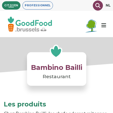
Aller
Texte à
NL
CITOYEN
PROFESSIONNEL
au
contenu
principal
Bambino Bailli
Restaurant
Les produits