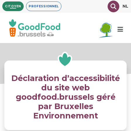
Aller
Texte à
NL
CITOYEN
PROFESSIONNEL
au
contenu
principal
Déclaration d’accessibilité
du site web
goodfood.brussels géré
par Bruxelles
Environnement