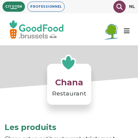
Aller
Texte à
NL
CITOYEN
PROFESSIONNEL
au
contenu
principal
Chana
Restaurant
Les produits