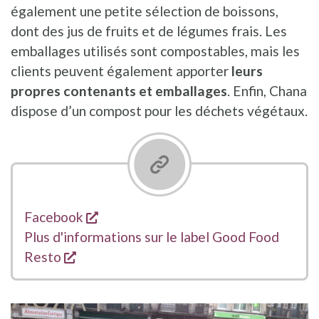
également une petite sélection de boissons,
dont des jus de fruits et de légumes frais. Les
emballages utilisés sont compostables, mais les
clients peuvent également apporter
leurs
propres contenants et emballages
. Enfin, Chana
dispose d’un compost pour les déchets végétaux.
s'ouvre dans une nouvelle fenêtre
Liens
Facebook
Plus d'informations sur le label Good Food
s'ouvre dans une nouvelle fenêtre
Resto