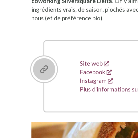
coworking Silversquare Delta
. On y aim
ingrédients vrais, de saison, piochés ave
nous (et de préférence bio).
s'ouvre da
Liens
Site web
s'ouvre d
Facebook
s'ouvre d
Instagram
Plus d'informations s