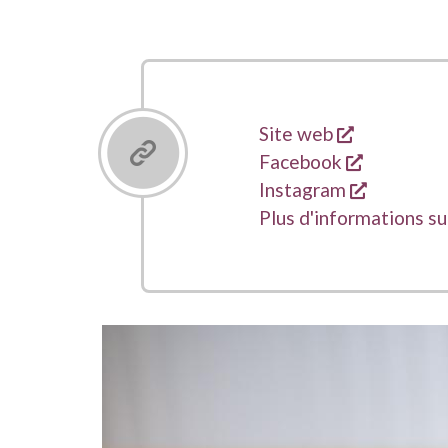
s'ouvre da
Liens
Site web
s'ouvre d
Facebook
s'ouvre d
Instagram
Plus d'informations s