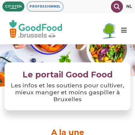
Aller
Texte à
NL
CITOYEN
PROFESSIONNEL
au
contenu
principal
Le portail Good Food
Les infos et les soutiens pour cultiver,
mieux manger et moins gaspiller à
Bruxelles
A la une