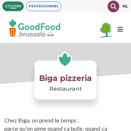
Aller
Texte à
NL
CITOYEN
PROFESSIONNEL
au
contenu
principal
Biga pizzeria
Restaurant
Chez Biga, on prend le temps ;
parce qu’on aime quand ça bulle, quand ça