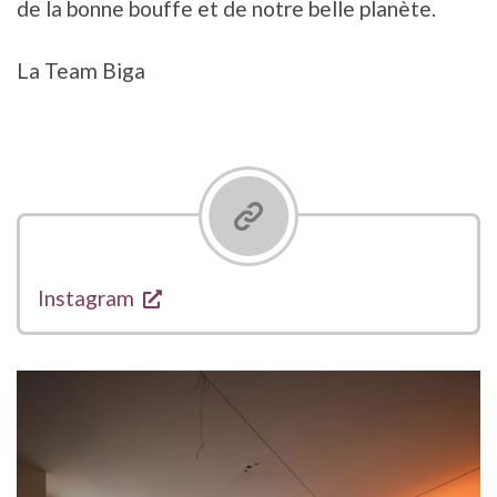
de la bonne bouffe et de notre belle planète.
La Team Biga
s'ouvre dans une nouvelle fenêtre
Liens
Instagram