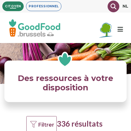
Aller
Texte à
NL
CITOYEN
PROFESSIONNEL
au
contenu
principal
Des ressources à votre
disposition
336 résultats
Filtrer