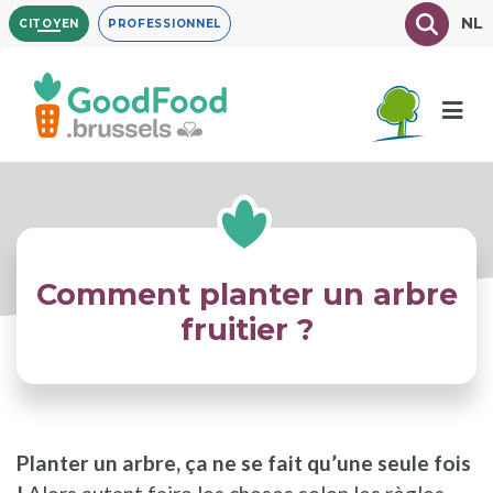
Aller
Texte à
NL
CITOYEN
PROFESSIONNEL
au
contenu
principal
Comment planter un arbre
fruitier ?
Planter un arbre, ça ne se fait qu’une seule fois