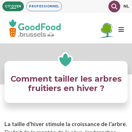
Aller
Texte à
NL
CITOYEN
PROFESSIONNEL
au
contenu
principal
Comment tailler les arbres
fruitiers en hiver ?
La taille d’hiver stimule la croissance de l’arbre
.