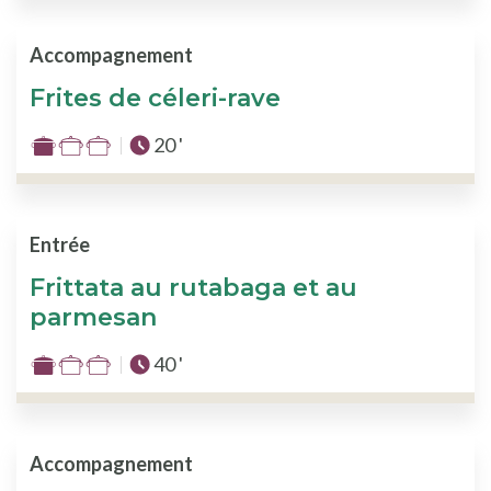
1
sur
Accompagnement
3
Frites de céleri-rave
Temps total :
20 '
Difficulté
:
1
sur
Entrée
3
Frittata au rutabaga et au
parmesan
Temps total :
40 '
Difficulté
:
1
sur
Accompagnement
3