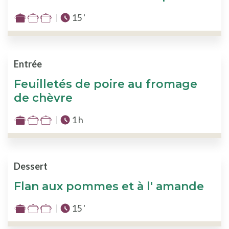
Temps total :
15 '
Difficulté
:
1
sur
Entrée
3
Feuilletés de poire au fromage
de chèvre
Temps total :
1 h
Difficulté
:
1
sur
Dessert
3
Flan aux pommes et à l' amande
Temps total :
15 '
Difficulté
: