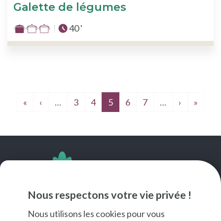
Galette de légumes
Temps total :
40 '
Difficulté
:
1
sur
3
Première page
Page précédente
Page suiv
Derni
«
‹
…
3
4
5
6
7
…
›
»
SUIVEZ-NOUS
Nous respectons votre vie privée !
Nous utilisons les cookies pour vous