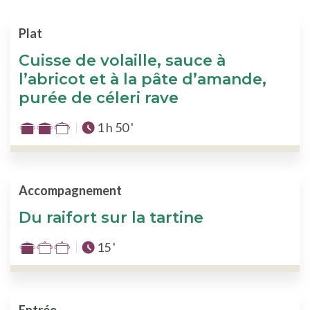
Plat
Cuisse de volaille, sauce à
l’abricot et à la pâte d’amande,
purée de céleri rave
Temps total :
1 h 50 '
Difficulté
:
2
sur
Accompagnement
3
Du raifort sur la tartine
Temps total :
15 '
Difficulté
:
1
sur