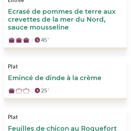
Entrée
3
Ecrasé de pommes de terre aux
crevettes de la mer du Nord,
sauce mousseline
Temps total :
45 '
Difficulté
:
3
sur
Plat
3
Emincé de dinde à la crème
Temps total :
25 '
Difficulté
:
1
sur
Plat
3
Feuilles de chicon au Roquefort