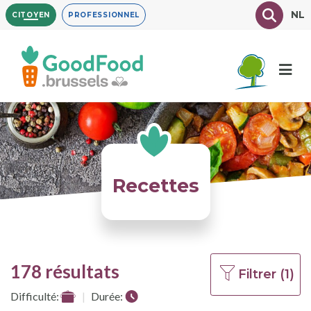
Aller
Texte à
NL
CITOYEN
PROFESSIONNEL
au
contenu
principal
Recettes
178 résultats
Filtrer (1)
Difficulté:
Durée: