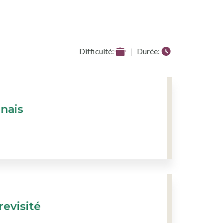
Difficulté:
Durée:
nais
revisité