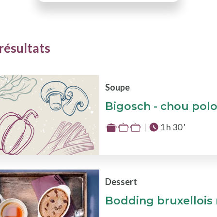
résultats
Soupe
Bigosch - chou polo
Temps total :
1 h 30 '
Difficulté
:
1
sur
3
Dessert
Bodding bruxellois 