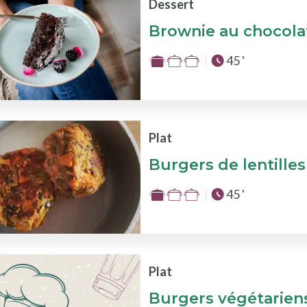
sur
Dessert
3
Brownie au chocolat
Temps total :
45 '
Difficulté
:
1
sur
3
Plat
Burgers de lentilles
Temps total :
45 '
Difficulté
:
1
sur
3
Plat
Burgers végétarien