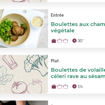
:
1
sur
Entrée
3
Boulettes aux cha
végétale
Temps total :
30 '
Difficulté
:
1
sur
Plat
3
Boulettes de volail
céleri rave au sésa
Temps total :
1 h
Difficulté
:
1