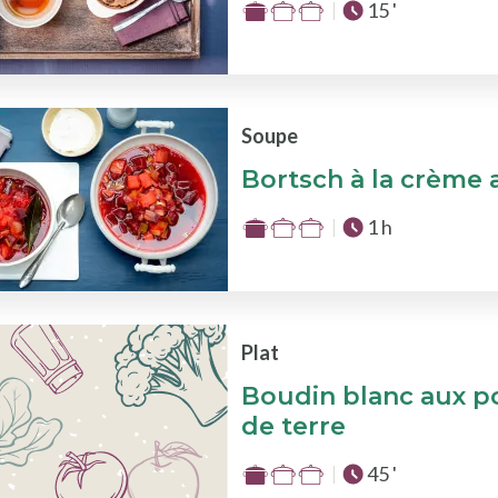
Temps total :
15 '
Difficulté
:
1
sur
3
Soupe
Bortsch à la crème 
Temps total :
1 h
Difficulté
:
1
sur
3
Plat
Boudin blanc aux 
de terre
Temps total :
45 '
Difficulté