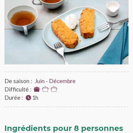
De saison :
Juin - Décembre
Difficulté :
1
Durée :
sur
1h
3
Ingrédients pour 8 personnes