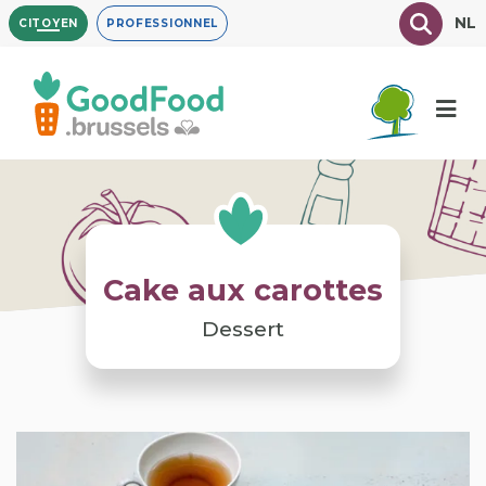
Aller
Texte à
NL
CITOYEN
PROFESSIONNEL
au
contenu
principal
Cake aux carottes
Dessert