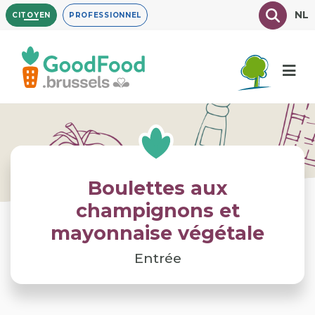
Aller
Texte à
NL
CITOYEN
PROFESSIONNEL
au
contenu
principal
Boulettes aux
champignons et
mayonnaise végétale
Entrée