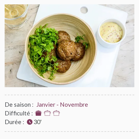
De saison :
Janvier - Novembre
Difficulté :
1
Durée :
sur
30'
3