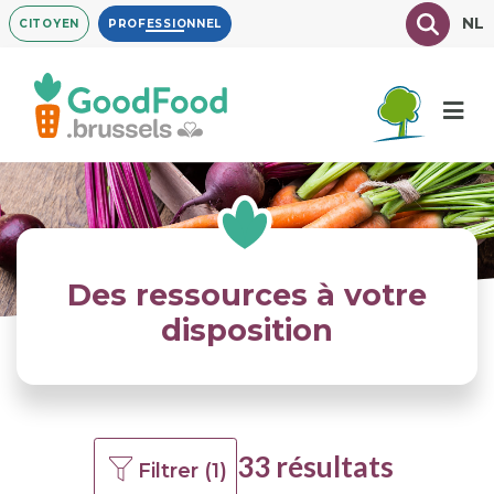
Aller
Texte à
NL
CITOYEN
PROFESSIONNEL
au
contenu
principal
Des ressources à votre
disposition
33 résultats
Filtrer (1)