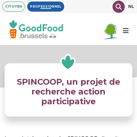
Aller
Texte à
NL
CITOYEN
PROFESSIONNEL
au
contenu
principal
SPINCOOP, un projet de
recherche action
participative