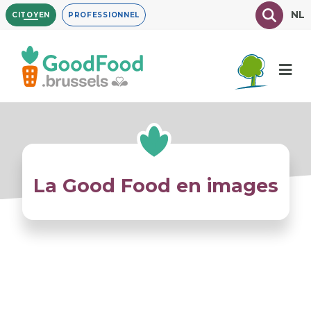
Aller
Texte à
NL
CITOYEN
PROFESSIONNEL
au
contenu
principal
La Good Food en images