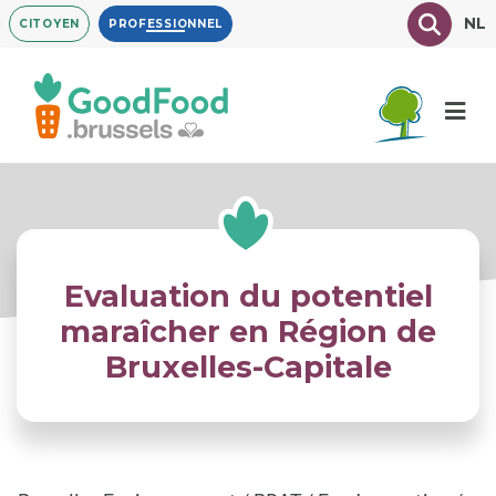
Aller
Texte à
NL
CITOYEN
PROFESSIONNEL
au
contenu
principal
Evaluation du potentiel
maraîcher en Région de
Bruxelles-Capitale