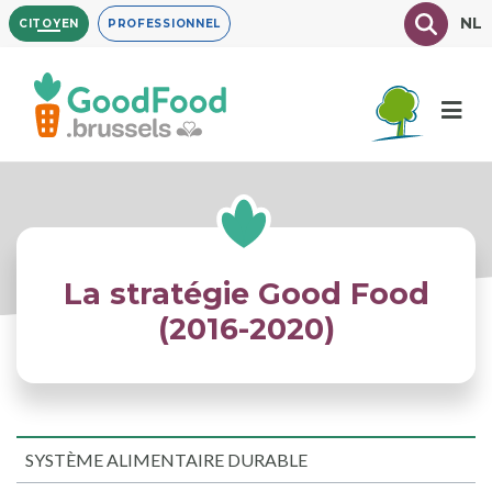
Aller
Texte à
NL
CITOYEN
PROFESSIONNEL
au
contenu
principal
La stratégie Good Food
(2016-2020)
SYSTÈME ALIMENTAIRE DURABLE