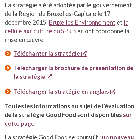
La stratégie a été adoptée par le gouvernement
de la Région de Bruxelles-Capitale le 17
décembre 2015.
Bruxelles Environnement
et
la
cellule agriculture du SPRB
en ont coordonné la
mise en œuvre.
s'ouvre dans une n
Télécharger la stratégie
Télécharger la brochure de présentation de
s'ouvre dans une nouvelle fenêtr
la stratégie
s'ouvre 
Télécharger la stratégie en anglais
Toutes les informations au sujet de l'évaluation
de la stratégie Good Food sont disponibles
sur
cette page
.
La stratégie Good Food se poursuit :
un nouveau