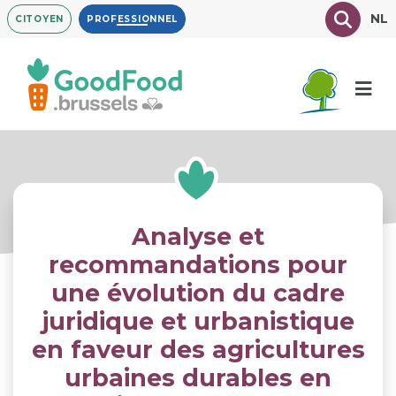
Aller
Texte à
NL
CITOYEN
PROFESSIONNEL
au
contenu
principal
Analyse et
recommandations pour
une évolution du cadre
juridique et urbanistique
en faveur des agricultures
urbaines durables en