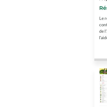
Ré
Le r
cont
de l
l'ai