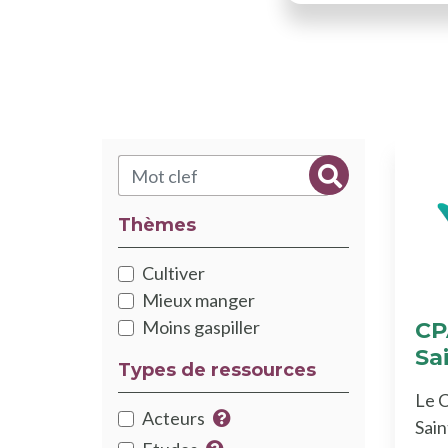
Rechercher
Rechercher
Thèmes
Thématiques
Cultiver
Mieux manger
Moins gaspiller
CP
Sa
Types de ressources
Le 
type
Acteurs
Sai
Plus d'infos sur le type de re
Catégorie