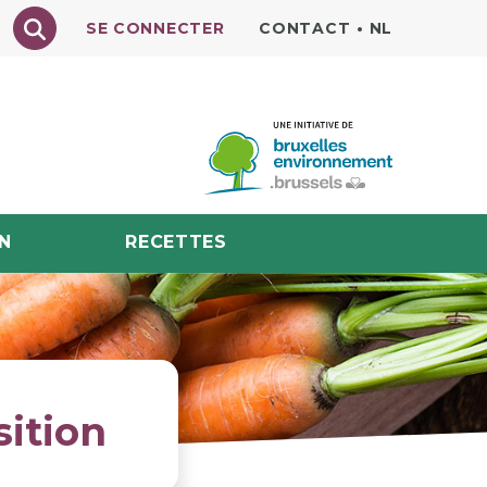
Texte à rechercher
SE CONNECTER
CONTACT
•
NL
N
RECETTES
sition