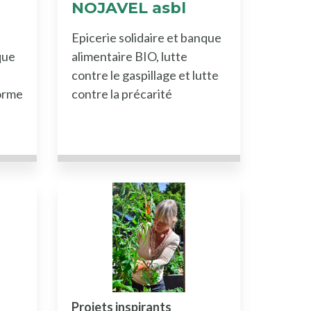
NOJAVEL asbl
Epicerie solidaire et banque
que
alimentaire BIO, lutte
contre le gaspillage et lutte
forme
contre la précarité
Projets inspirants