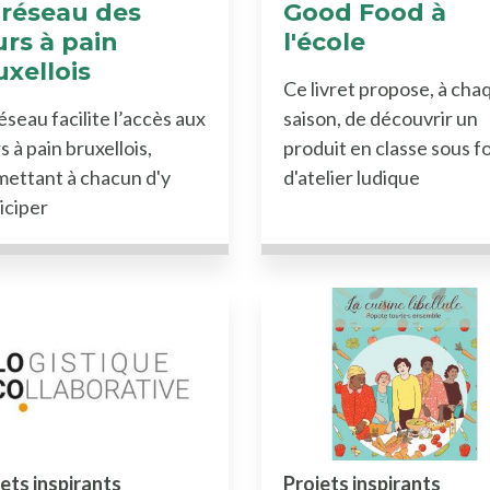
 réseau des
Good Food à
urs à pain
l'école
uxellois
Ce livret propose, à cha
éseau facilite l’accès aux
saison, de découvrir un
s à pain bruxellois,
produit en classe sous 
ettant à chacun d'y
d'atelier ludique
iciper
ets inspirants
Projets inspirants