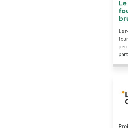
Le
fo
br
Le r
four
perm
part
Proj