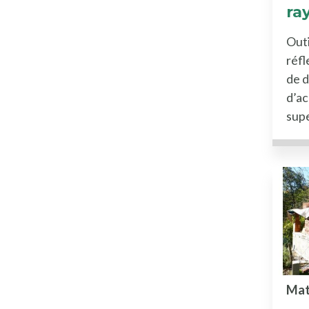
ra
Outi
réf
de 
d’ac
sup
Mat