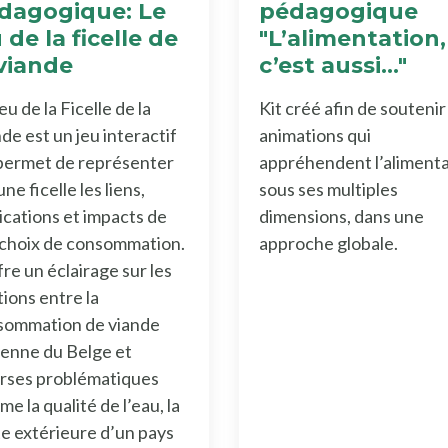
dagogique: Le
pédagogique
 de la ficelle de
"L’alimentation,
 viande
c’est aussi…"
eu de la Ficelle de la
Kit créé afin de soutenir
de est un jeu interactif
animations qui
permet de représenter
appréhendent l’aliment
une ficelle les liens,
sous ses multiples
ications et impacts de
dimensions, dans une
 choix de consommation.
approche globale.
ffre un éclairage sur les
tions entre la
sommation de viande
enne du Belge et
rses problématiques
e la qualité de l’eau, la
e extérieure d’un pays