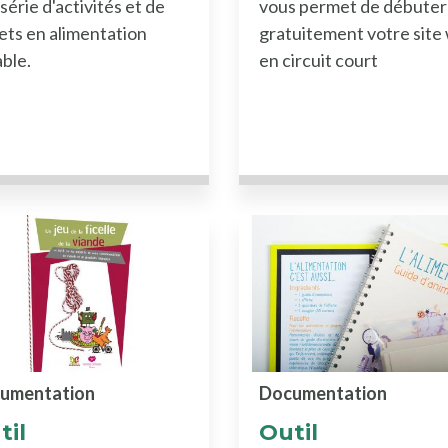
série d'activités et de
vous permet de débuter
sources Etudes
ets en alimentation
gratuitement votre site
pe de ressources Documentation
ble.
en circuit court
ype de ressources Projets inspirants
ype de ressources Formations / Acc
pe de ressources Soutiens publics
ype de ressources Réglementation
ssources Matériel
umentation
Documentation
til
Outil