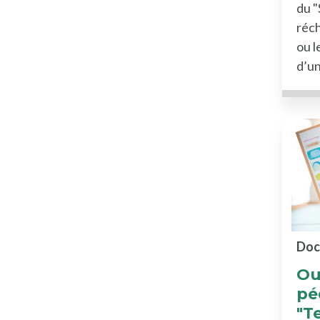
du "
réc
ou l
d’un
Doc
Ou
pé
"T