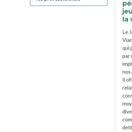
pé
jeu
la
Le J
Vian
qui 
par 
impl
nos
Il o
rela
con
moy
dive
comm
dett