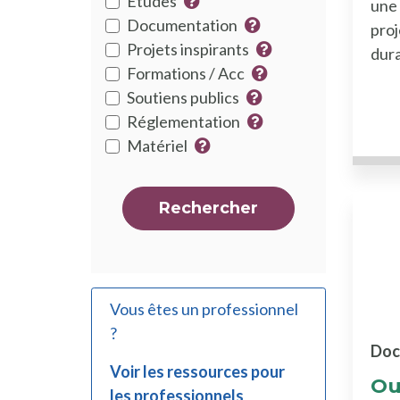
Etudes
une 
de
Plus d'infos sur le type de res
Documentation
proj
ressource
Plus d'infos sur le ty
Projets inspirants
dura
Plus d'infos sur le t
Formations / Acc
Plus d'infos sur le t
Soutiens publics
Plus d'infos sur le ty
Réglementation
Plus d'infos sur le t
Matériel
Plus d'infos sur le type de re
Rechercher
Vous êtes un professionnel
?
Doc
Voir les ressources pour
Ou
les professionnels