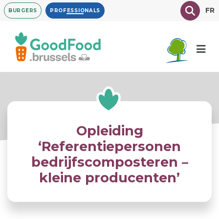
Overslaan
Texte à
FR
BURGERS
PROFESSIONALS
en
naar
de
inhoud
gaan
Opleiding
‘Referentiepersonen
bedrijfscomposteren –
kleine producenten’