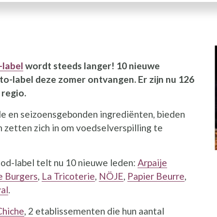
I
label
wordt steeds langer! 10 nieuwe
o-label deze zomer ontvangen. Er zijn nu 126
regio.
le en seizoensgebonden ingrediënten, bieden
 zetten zich in om voedselverspilling te
od-label telt nu 10 nieuwe leden:
Arpaije
e Burgers
,
La Tricoterie
,
NÖJE
,
Papier Beurre
,
al
.
Chiche
, 2 etablissementen die hun aantal