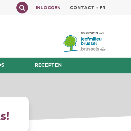
Texte à rechercher
INLOGGEN
CONTACT
•
FR
DS
RECEPTEN
s!