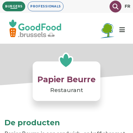
Overslaan
Texte à
FR
BURGERS
PROFESSIONALS
en
naar
de
inhoud
gaan
Papier Beurre
Restaurant
De producten