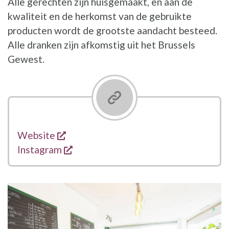
Alle gerechten zijn huisgemaakt, en aan de
kwaliteit en de herkomst van de gebruikte
producten wordt de grootste aandacht besteed.
Alle dranken zijn afkomstig uit het Brussels
Gewest.
opent een nieuw venster
Links
Website
opent een nieuw venster
Instagram