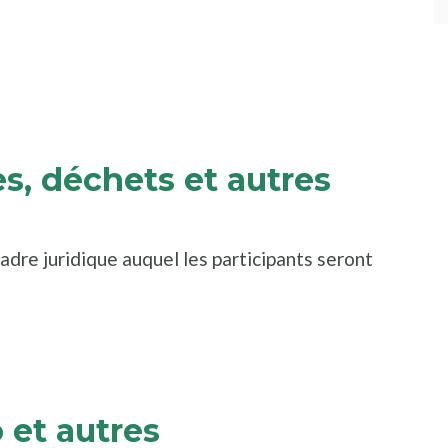
e nouvelle fenêtre
ns une nouvelle fenêtre
 une nouvelle fenêtre
s, déchets et autres
cadre juridique auquel les participants seront
e nouvelle fenêtre
ns une nouvelle fenêtre
 et autres