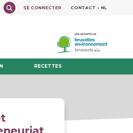
Texte à rechercher
SE CONNECTER
CONTACT
•
NL
N
RECETTES
t
eneuriat