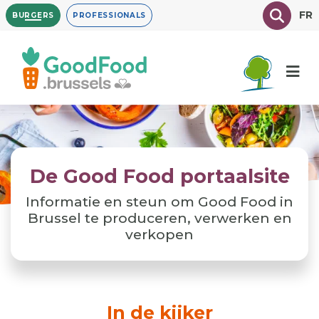
Overslaan
Texte à
FR
BURGERS
PROFESSIONALS
en
naar
de
inhoud
gaan
De Good Food portaalsite
Informatie en steun om Good Food in
Brussel te produceren, verwerken en
verkopen
In de kijker