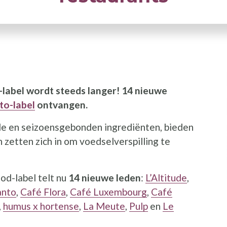
I
-label wordt steeds langer! 14 nieuwe
to-label
ontvangen.
le en seizoensgebonden ingrediënten, bieden
 zetten zich in om voedselverspilling te
od-label telt nu
14 nieuwe leden
:
L’Altitude
,
anto
,
Café Flora
,
Café Luxembourg
,
Café
,
humus x hortense
,
La Meute
,
Pulp
en
Le