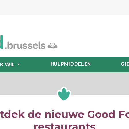
HULPMIDDELEN
GI
IK WIL
tdek de nieuwe Good F
restaurants