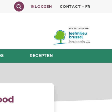
Texte à rechercher
INLOGGEN
CONTACT
•
FR
DS
RECEPTEN
ood